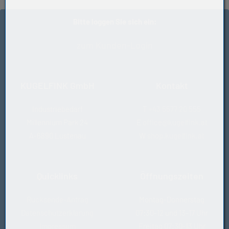
MT33
Bitte loggen Sie sich ein:
zum Kunden-Login
KUGELFINK GmbH
Kontakt
Industriebedarf
T
+43 5577 20 555
Millennium Park 24
E
office@kugelfink.at
A-6890 Lustenau
W
shop.kugelfink.at
Quicklinks
Öffnungszeiten
Rücksende-Antrag
Montag-Donnerstag
Datenschutzerklärung
07:30-12 und 13-17 Uhr
Impressum
Freitag 07:30-13 Uhr