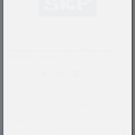
Verkaufspreise sind nur für registrierte Kunden sichtbar.
Bitte loggen Sie sich ein.
Akkordeon auf-/zukla
Mehr Infos zum Produkt
Überblick
Technische Grunddaten