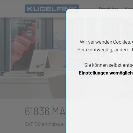
Produkte
Kon
Wir verwenden Cookies, u
Seite notwendig, andere d
Alle Pr
Sie können selbst ents
All
Einstellungen womöglich n
Wäl
An
Li
61836 MA
Di
SKF Dünnringlager
Ch