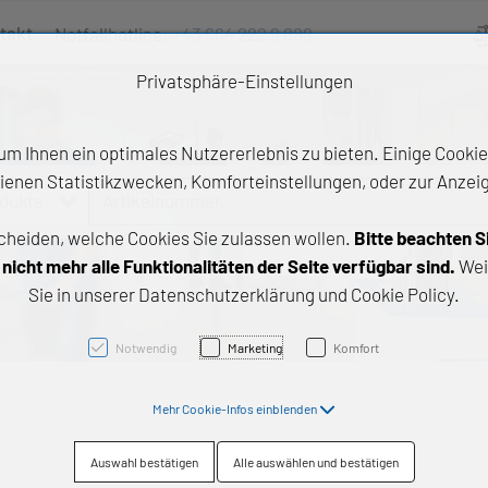
takt
Notfallhotline:
+43 664 222 9 888
Ve
Privatsphäre-Einstellungen
m Ihnen ein optimales Nutzererlebnis zu bieten. Einige Cookies
ienen Statistikzwecken, Komforteinstellungen, oder zur Anzeige
odukte
Artikelnummer, ...
cheiden, welche Cookies Sie zulassen wollen.
Bitte beachten S
e Produkte
icht mehr alle Funktionalitäten der Seite verfügbar sind.
Wei
Sie in unserer Datenschutzerklärung und Cookie Policy.
z- und Gleitlager
triebstechnik
Notwendig
Marketing
Komfort
neartechnik
Mehr Cookie-Infos einblenden
chtungstechnik
Auswahl bestätigen
Alle auswählen und bestätigen
emische Produkte