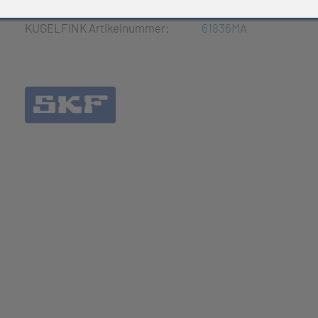
e Produkte
KUGELFINK Artikelnummer:
61836MA