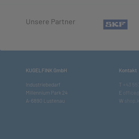
Unsere Partner
(öffn
KUGELFINK GmbH
Kontakt
Industriebedarf
T
+43 55
Millennium Park 24
E
office
A-6890 Lustenau
W
shop.k