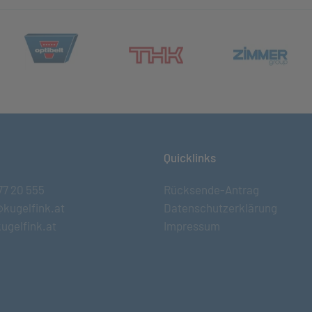
(öffnet in neuem Tab)
et in neuem Tab)
(öff
(öffnet in neuem Tab)
Quicklinks
77 20 555
Rücksende-Antrag
@kugelfink.at
Datenschutzerklärung
ugelfink.at
Impressum