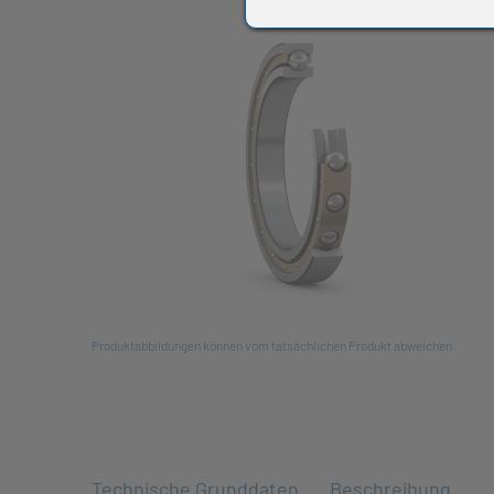
All
Produktabbildungen können vom tatsächlichen Produkt abweichen
Technische Grunddaten
Beschreibung