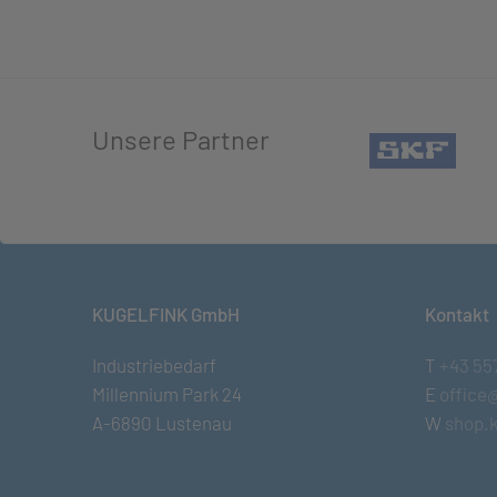
Unsere Partner
(öffn
KUGELFINK GmbH
Kontakt
Industriebedarf
T
+43 55
Millennium Park 24
E
office
A-6890 Lustenau
W
shop.k