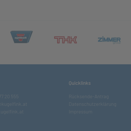
(öffnet in neuem Tab)
et in neuem Tab)
(öff
(öffnet in neuem Tab)
Quicklinks
77 20 555
Rücksende-Antrag
@kugelfink.at
Datenschutzerklärung
ugelfink.at
Impressum