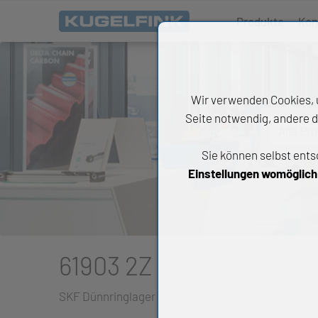
Produkte
Kon
Wir verwenden Cookies, u
Seite notwendig, andere d
Alle Pr
Sie können selbst ents
All
Einstellungen womöglich n
Wäl
An
Li
61903 2Z
Di
SKF Dünnringlager
Ch