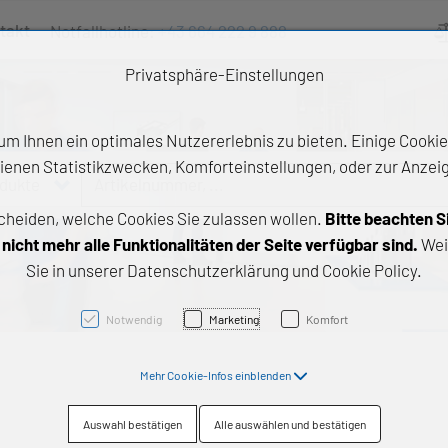
takt
Notfallhotline:
+43 664 222 9 888
Ve
Privatsphäre-Einstellungen
m Ihnen ein optimales Nutzererlebnis zu bieten. Einige Cookies
ienen Statistikzwecken, Komforteinstellungen, oder zur Anzeige
odukte
Artikelnummer, ...
cheiden, welche Cookies Sie zulassen wollen.
Bitte beachten S
e Produkte
icht mehr alle Funktionalitäten der Seite verfügbar sind.
Wei
Sie in unserer Datenschutzerklärung und Cookie Policy.
z- und Gleitlager
triebstechnik
Notwendig
Marketing
Komfort
neartechnik
Mehr Cookie-Infos einblenden
chtungstechnik
Auswahl bestätigen
Alle auswählen und bestätigen
emische Produkte