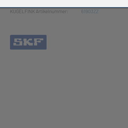
e Produkte
KUGELFINK Artikelnummer:
61903ZZ