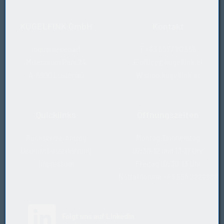
KUGELFINK GmbH
Kontakt
Industriebedarf
T
+43 5577 20 555
Millennium Park 24
E
office@kugelfink.at
A-6890 Lustenau
W
shop.kugelfink.at
Quicklinks
Öffnungszeiten
Rücksende-Antrag
Montag-Donnerstag
Datenschutzerklärung
07:30-12 und 13-17 Uhr
Impressum
Freitag 07:30-13 Uhr
Notfallhotline
+43 664 2229888
(öffnet in neuem Tab)
Folgt uns auf LinkedIn