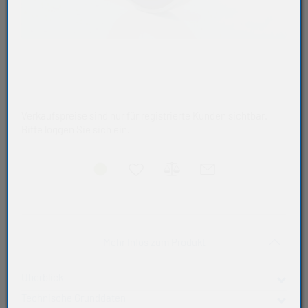
Verkaufspreise sind nur für registrierte Kunden sichtbar.
Bitte loggen Sie sich ein.
Akkordeon auf-/zukla
Mehr Infos zum Produkt
Überblick
Technische Grunddaten