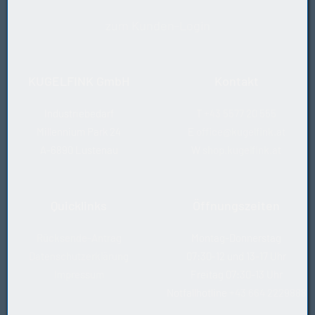
zum Kunden-Login
KUGELFINK GmbH
Kontakt
Industriebedarf
T
+43 5577 20 555
Millennium Park 24
E
office@kugelfink.at
A-6890 Lustenau
W
shop.kugelfink.at
Quicklinks
Öffnungszeiten
Rücksende-Antrag
Montag-Donnerstag
Datenschutzerklärung
07:30-12 und 13-17 Uhr
Impressum
Freitag 07:30-13 Uhr
Notfallhotline
+43 664 2229888