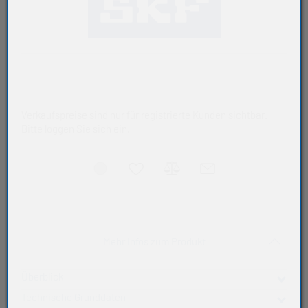
Verkaufspreise sind nur für registrierte Kunden sichtbar.
Bitte loggen Sie sich ein.
Akkordeon auf-/zukla
Mehr Infos zum Produkt
Überblick
Technische Grunddaten