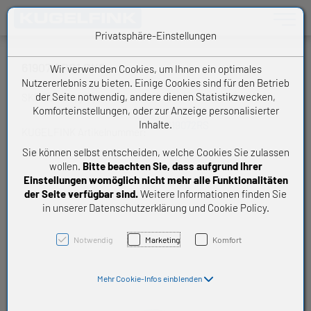
Toggle n
Privatsphäre-Einstellungen
61907 2RS1 SKF
Wir verwenden Cookies, um Ihnen ein optimales
Nutzererlebnis zu bieten. Einige Cookies sind für den Betrieb
der Seite notwendig, andere dienen Statistikzwecken,
SKF Dünnringlager
Komforteinstellungen, oder zur Anzeige personalisierter
Inhalte.
619072RS
KUGELFINK Artikelnummer:
Sie können selbst entscheiden, welche Cookies Sie zulassen
wollen.
Bitte beachten Sie, dass aufgrund Ihrer
Einstellungen womöglich nicht mehr alle Funktionalitäten
der Seite verfügbar sind.
Weitere Informationen finden Sie
in unserer Datenschutzerklärung und Cookie Policy.
Notwendig
Marketing
Komfort
Mehr Cookie-Infos einblenden