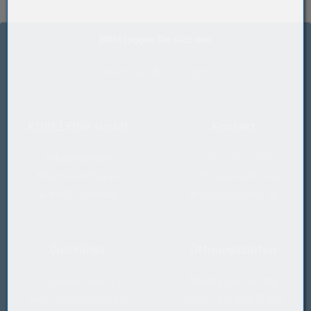
Bitte loggen Sie sich ein:
zum Kunden-Login
KUGELFINK GmbH
Kontakt
Industriebedarf
T
+43 5577 20 555
Millennium Park 24
E
office@kugelfink.at
A-6890 Lustenau
W
shop.kugelfink.at
Quicklinks
Öffnungszeiten
Rücksende-Antrag
Montag-Donnerstag
Datenschutzerklärung
07:30-12 und 13-17 Uhr