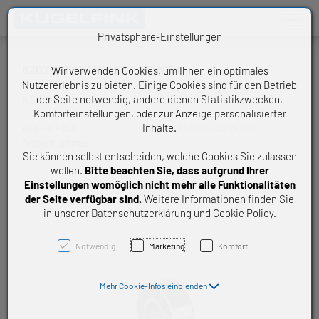
Toggle n
Privatsphäre-Einstellungen
6202 DDU7C3EX28 ENS NSK
Wir verwenden Cookies, um Ihnen ein optimales
Nutzererlebnis zu bieten. Einige Cookies sind für den Betrieb
der Seite notwendig, andere dienen Statistikzwecken,
NSK Rillenkugellager
Komforteinstellungen, oder zur Anzeige personalisierter
Inhalte.
KUGELFINK
6202DDU7C3EX28ENS
Artikelnummer:
Sie können selbst entscheiden, welche Cookies Sie zulassen
wollen.
Bitte beachten Sie, dass aufgrund Ihrer
Einstellungen womöglich nicht mehr alle Funktionalitäten
der Seite verfügbar sind.
Weitere Informationen finden Sie
in unserer Datenschutzerklärung und Cookie Policy.
Notwendig
Marketing
Komfort
Mehr Cookie-Infos einblenden