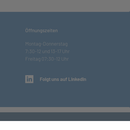
Öffnungszeiten
Montag-Donnerstag
7:30-12 und 13-17 Uhr
Freitag 07:30-12 Uhr
(öffnet in neuem Tab)
Folgt uns auf LinkedIn