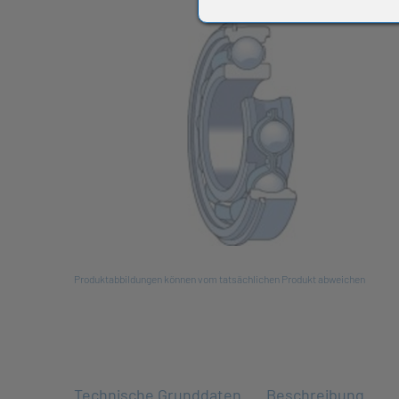
All
Produktabbildungen können vom tatsächlichen Produkt abweichen
Technische Grunddaten
Beschreibung