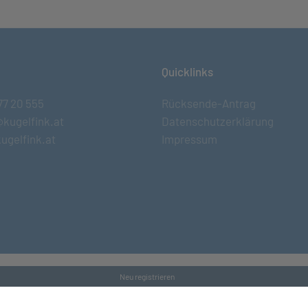
Quicklinks
77 20 555
Rücksende-Antrag
@kugelfink.at
Datenschutzerklärung
ugelfink.at
Impressum
Neu registrieren
s and Conditons
•
Datenschutz
•
Kontakt