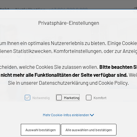
takt
Notfallhotline:
+43 664 222 9 888
Ve
Privatsphäre-Einstellungen
m Ihnen ein optimales Nutzererlebnis zu bieten. Einige Cookies
ienen Statistikzwecken, Komforteinstellungen, oder zur Anzeige
odukte
Artikelnummer, ...
cheiden, welche Cookies Sie zulassen wollen.
Bitte beachten S
e Produkte
icht mehr alle Funktionalitäten der Seite verfügbar sind.
Wei
Sie in unserer Datenschutzerklärung und Cookie Policy.
z- und Gleitlager
triebstechnik
Notwendig
Marketing
Komfort
neartechnik
Mehr Cookie-Infos einblenden
chtungstechnik
Auswahl bestätigen
Alle auswählen und bestätigen
emische Produkte