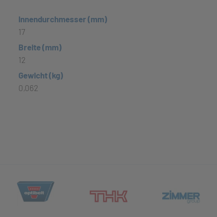
Innendurchmesser (mm)
17
Breite (mm)
12
Gewicht (kg)
0,062
(öffnet in neuem Tab)
et in neuem Tab)
(öff
(öffnet in neuem Tab)