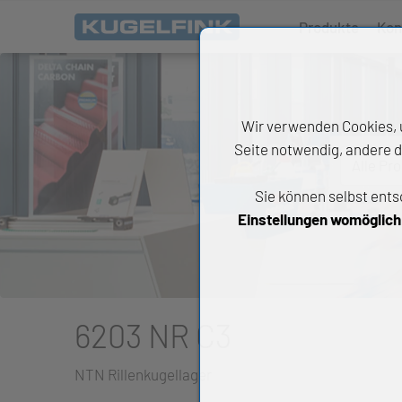
Produkte
Kon
Wir verwenden Cookies, u
Seite notwendig, andere d
Alle Pr
Sie können selbst ents
All
Einstellungen womöglich n
Wäl
An
Li
6203 NR C3
Di
NTN Rillenkugellager
Ch