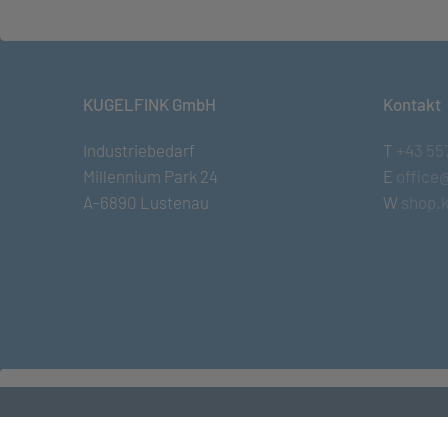
KUGELFINK GmbH
Kontakt
Industriebedarf
T
+43 55
Millennium Park 24
E
office
A-6890 Lustenau
W
shop.k
© KUGELFINK GmbH
•
Impressum
•
AGB
•
Term