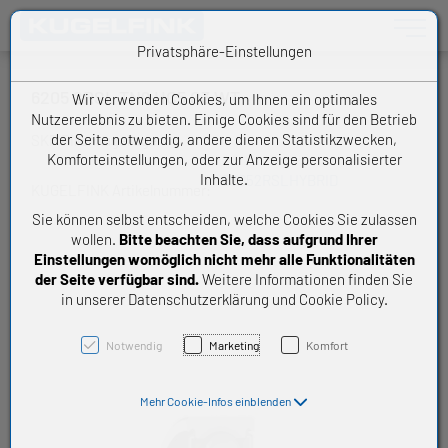
Toggle n
Privatsphäre-Einstellungen
6205 2RSL TN9 HC5 C3 WT
Wir verwenden Cookies, um Ihnen ein optimales
Nutzererlebnis zu bieten. Einige Cookies sind für den Betrieb
der Seite notwendig, andere dienen Statistikzwecken,
SKF Rillenkugellager
Komforteinstellungen, oder zur Anzeige personalisierter
Inhalte.
62052RSLHYBRID
KUGELFINK Artikelnummer:
Sie können selbst entscheiden, welche Cookies Sie zulassen
wollen.
Bitte beachten Sie, dass aufgrund Ihrer
Einstellungen womöglich nicht mehr alle Funktionalitäten
der Seite verfügbar sind.
Weitere Informationen finden Sie
in unserer Datenschutzerklärung und Cookie Policy.
Notwendig
Marketing
Komfort
Mehr Cookie-Infos einblenden