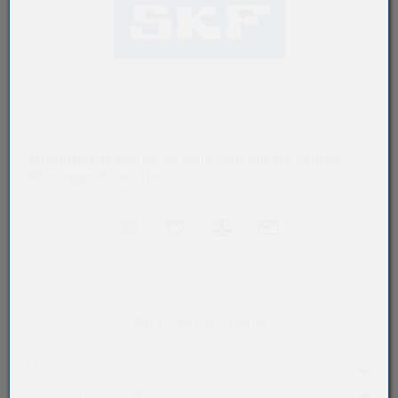
Verkaufspreise sind nur für registrierte Kunden sichtbar.
Bitte loggen Sie sich ein.
Akkordeon auf-/zukla
Mehr Infos zum Produkt
Überblick
Technische Grunddaten