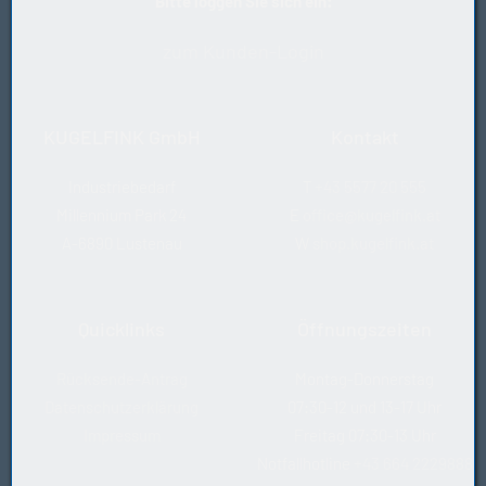
Bitte loggen Sie sich ein:
C3: Radiale Lagerluft größer als Normal
Schmierung
zum Kunden-Login
WT: Schmierfett für einen weiten Temperaturbereich
Weitere Eigenschaften
HC5: Kugeln aus Siliziumnitrid (Hybridkeramiklager)
KUGELFINK GmbH
Kontakt
Industriebedarf
T
+43 5577 20 555
Millennium Park 24
E
office@kugelfink.at
A-6890 Lustenau
W
shop.kugelfink.at
Quicklinks
Öffnungszeiten
Rücksende-Antrag
Montag-Donnerstag
Datenschutzerklärung
07:30-12 und 13-17 Uhr
Impressum
Freitag 07:30-13 Uhr
Notfallhotline
+43 664 2229888