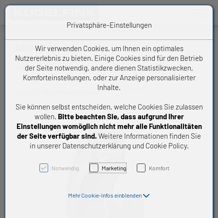
Toggle n
Privatsphäre-Einstellungen
6209 2Z C4
Wir verwenden Cookies, um Ihnen ein optimales
Nutzererlebnis zu bieten. Einige Cookies sind für den Betrieb
der Seite notwendig, andere dienen Statistikzwecken,
SKF Rillenkugellager
Komforteinstellungen, oder zur Anzeige personalisierter
Inhalte.
6209ZZC4
KUGELFINK Artikelnummer:
Sie können selbst entscheiden, welche Cookies Sie zulassen
wollen.
Bitte beachten Sie, dass aufgrund Ihrer
Einstellungen womöglich nicht mehr alle Funktionalitäten
der Seite verfügbar sind.
Weitere Informationen finden Sie
in unserer Datenschutzerklärung und Cookie Policy.
Notwendig
Marketing
Komfort
Mehr Cookie-Infos einblenden