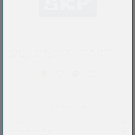
Verkaufspreise sind nur für registrierte Kunden sichtbar.
Bitte loggen Sie sich ein.
Akkordeon auf-/zukla
Mehr Infos zum Produkt
Überblick
Technische Grunddaten