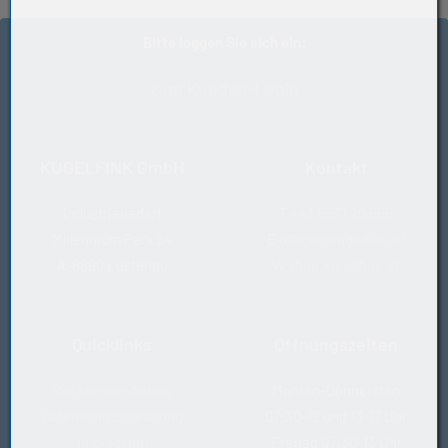
MT33
Bitte loggen Sie sich ein:
zum Kunden-Login
KUGELFINK GmbH
Kontakt
Industriebedarf
T
+43 5577 20 555
Millennium Park 24
E
office@kugelfink.at
A-6890 Lustenau
W
shop.kugelfink.at
Quicklinks
Öffnungszeiten
Rücksende-Antrag
Montag-Donnerstag
Datenschutzerklärung
07:30-12 und 13-17 Uhr
Impressum
Freitag 07:30-13 Uhr