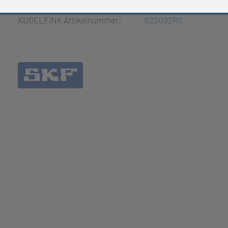
e Produkte
KUGELFINK Artikelnummer:
622092RS