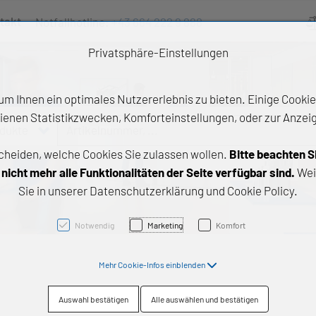
takt
Notfallhotline:
+43 664 222 9 888
Ve
Privatsphäre-Einstellungen
m Ihnen ein optimales Nutzererlebnis zu bieten. Einige Cookies
ienen Statistikzwecken, Komforteinstellungen, oder zur Anzeige
odukte
Artikelnummer, ...
cheiden, welche Cookies Sie zulassen wollen.
Bitte beachten S
e Produkte
icht mehr alle Funktionalitäten der Seite verfügbar sind.
Wei
Sie in unserer Datenschutzerklärung und Cookie Policy.
z- und Gleitlager
triebstechnik
Notwendig
Marketing
Komfort
neartechnik
Mehr Cookie-Infos einblenden
chtungstechnik
Auswahl bestätigen
Alle auswählen und bestätigen
emische Produkte