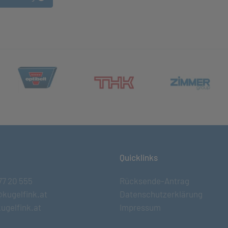
(öffnet in neuem Tab)
et in neuem Tab)
(öff
(öffnet in neuem Tab)
Quicklinks
77 20 555
Rücksende-Antrag
@kugelfink.at
Datenschutzerklärung
ugelfink.at
Impressum