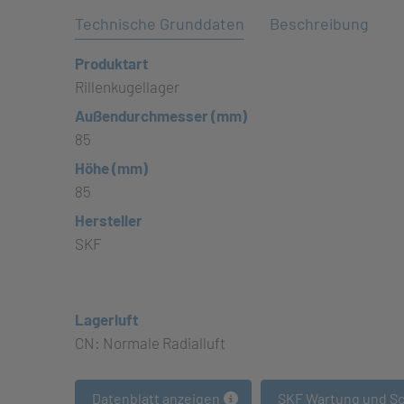
Technische Grunddaten
Beschreibung
Produktart
Rillenkugellager
Außendurchmesser (mm)
85
Höhe (mm)
85
Hersteller
SKF
Lagerluft
CN: Normale Radialluft
Datenblatt anzeigen
SKF Wartung und S