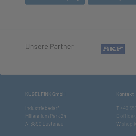
Unsere Partner
(öffn
KUGELFINK GmbH
Kontakt
Industriebedarf
T
+43 55
Millennium Park 24
E
office
A-6890 Lustenau
W
shop.k