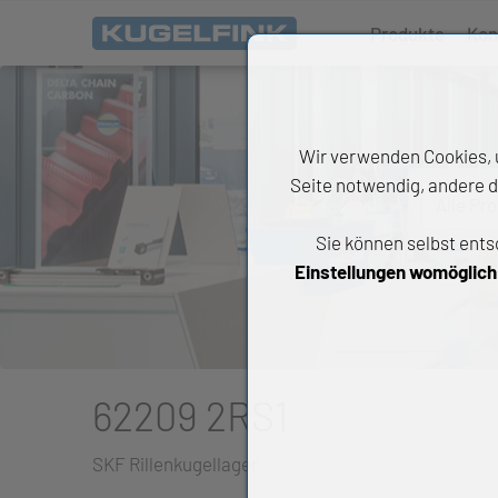
Produkte
Kon
Wir verwenden Cookies, u
Seite notwendig, andere d
Alle Pr
Sie können selbst ents
All
Einstellungen womöglich n
Wäl
An
Li
62209 2RS1
Di
SKF Rillenkugellager
Ch