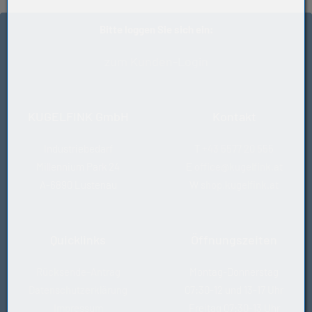
MT47
Bitte loggen Sie sich ein:
zum Kunden-Login
KUGELFINK GmbH
Kontakt
Industriebedarf
T
+43 5577 20 555
Millennium Park 24
E
office@kugelfink.at
A-6890 Lustenau
W
shop.kugelfink.at
Quicklinks
Öffnungszeiten
Rücksende-Antrag
Montag-Donnerstag
Datenschutzerklärung
07:30-12 und 13-17 Uhr
Impressum
Freitag 07:30-13 Uhr