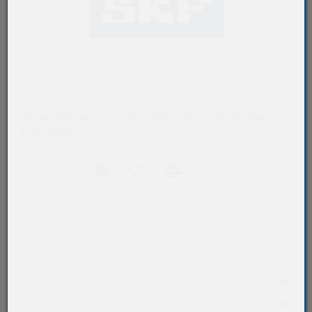
Verkaufspreise sind nur für registrierte Kunden sichtbar.
Bitte loggen Sie sich ein.
Akkordeon auf-/zukla
Mehr Infos zum Produkt
Überblick
Technische Grunddaten