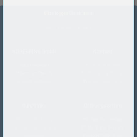
MT33
Bitte loggen Sie sich ein:
zum Kunden-Login
KUGELFINK GmbH
Kontakt
Industriebedarf
T
+43 5577 20 555
Millennium Park 24
E
office@kugelfink.at
A-6890 Lustenau
W
shop.kugelfink.at
Quicklinks
Öffnungszeiten
Rücksende-Antrag
Montag-Donnerstag
Datenschutzerklärung
07:30-12 und 13-17 Uhr
Impressum
Freitag 07:30-13 Uhr