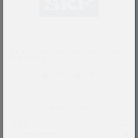
Verkaufspreise sind nur für registrierte Kunden sichtbar.
Bitte loggen Sie sich ein.
Akkordeon auf-/zukla
Mehr Infos zum Produkt
Überblick
Technische Grunddaten