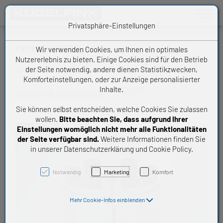
Toggle n
Privatsphäre-Einstellungen
CE08 75x115 (TLK-400)
Wir verwenden Cookies, um Ihnen ein optimales
Nutzererlebnis zu bieten. Einige Cookies sind für den Betrieb
der Seite notwendig, andere dienen Statistikzwecken,
OPTIBELT Spannelement
Komforteinstellungen, oder zur Anzeige personalisierter
Inhalte.
CE0875
KUGELFINK Artikelnummer:
Sie können selbst entscheiden, welche Cookies Sie zulassen
wollen.
Bitte beachten Sie, dass aufgrund Ihrer
Einstellungen womöglich nicht mehr alle Funktionalitäten
der Seite verfügbar sind.
Weitere Informationen finden Sie
in unserer Datenschutzerklärung und Cookie Policy.
Notwendig
Marketing
Komfort
Mehr Cookie-Infos einblenden