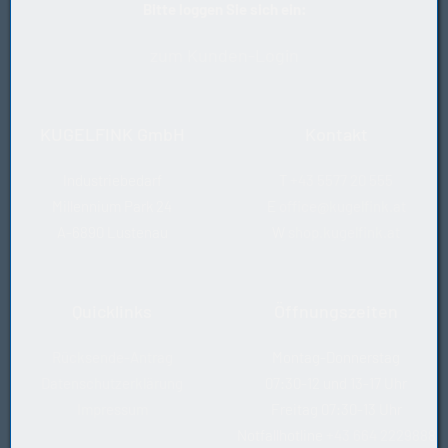
Bitte loggen Sie sich ein:
zum Kunden-Login
KUGELFINK GmbH
Kontakt
Industriebedarf
T
+43 5577 20 555
Millennium Park 24
E
office@kugelfink.at
A-6890 Lustenau
W
shop.kugelfink.at
Quicklinks
Öffnungszeiten
Rücksende-Antrag
Montag-Donnerstag
Datenschutzerklärung
07:30-12 und 13-17 Uhr
Impressum
Freitag 07:30-13 Uhr
Notfallhotline
+43 664 2229888