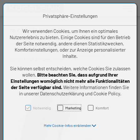
Toggle n
Privatsphäre-Einstellungen
36 X 58 X 10 HMSA7 R
Wir verwenden Cookies, um Ihnen ein optimales
Nutzererlebnis zu bieten. Einige Cookies sind für den Betrieb
der Seite notwendig, andere dienen Statistikzwecken,
SKF Wellendichtring
Komforteinstellungen, oder zur Anzeige personalisierter
Inhalte.
CR365810HMSA7R
KUGELFINK Artikelnummer:
Sie können selbst entscheiden, welche Cookies Sie zulassen
wollen.
Bitte beachten Sie, dass aufgrund Ihrer
Einstellungen womöglich nicht mehr alle Funktionalitäten
der Seite verfügbar sind.
Weitere Informationen finden Sie
in unserer Datenschutzerklärung und Cookie Policy.
Notwendig
Marketing
Komfort
Mehr Cookie-Infos einblenden