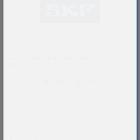
Verkaufspreise sind nur für registrierte Kunden sichtbar.
Bitte loggen Sie sich ein.
Akkordeon auf-/zukla
Mehr Infos zum Produkt
Überblick