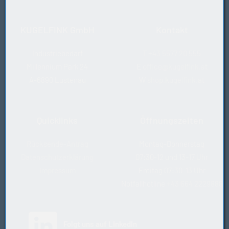
KUGELFINK GmbH
Kontakt
Industriebedarf
T
+43 5577 20 555
Millennium Park 24
E
office@kugelfink.at
A-6890 Lustenau
W
shop.kugelfink.at
Quicklinks
Öffnungszeiten
Rücksende-Antrag
Montag-Donnerstag
Datenschutzerklärung
07:30-12 und 13-17 Uhr
Impressum
Freitag 07:30-13 Uhr
Notfallhotline
+43 664 2229888
(öffnet in neuem Tab)
Folgt uns auf LinkedIn