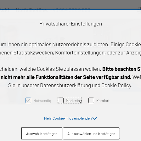
takt
Notfallhotline:
+43 664 222 9 888
Ve
Privatsphäre-Einstellungen
m Ihnen ein optimales Nutzererlebnis zu bieten. Einige Cookies
ienen Statistikzwecken, Komforteinstellungen, oder zur Anzeige
odukte
Artikelnummer, ...
cheiden, welche Cookies Sie zulassen wollen.
Bitte beachten S
e Produkte
icht mehr alle Funktionalitäten der Seite verfügbar sind.
Wei
Sie in unserer Datenschutzerklärung und Cookie Policy.
z- und Gleitlager
triebstechnik
Notwendig
Marketing
Komfort
neartechnik
Mehr Cookie-Infos einblenden
chtungstechnik
Auswahl bestätigen
Alle auswählen und bestätigen
emische Produkte