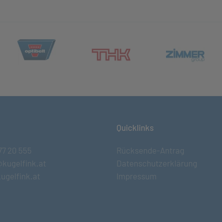
(öffnet in neuem Tab)
et in neuem Tab)
(öff
(öffnet in neuem Tab)
Quicklinks
77 20 555
Rücksende-Antrag
@kugelfink.at
Datenschutzerklärung
ugelfink.at
Impressum