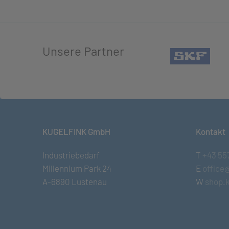
Unsere Partner
(öffn
KUGELFINK GmbH
Kontakt
Industriebedarf
T
+43 55
Millennium Park 24
E
office
A-6890 Lustenau
W
shop.k