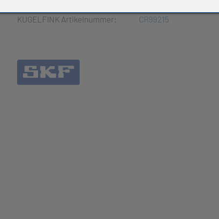
e Produkte
KUGELFINK Artikelnummer:
CR99215