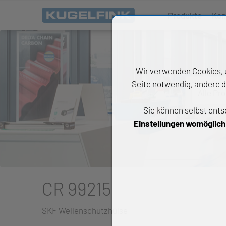
Produkte
Kon
Wir verwenden Cookies, u
Seite notwendig, andere d
Alle Pr
Sie können selbst ents
All
Einstellungen womöglich n
Wäl
An
Li
CR 99215
Di
SKF Wellenschutzhülse
Ch