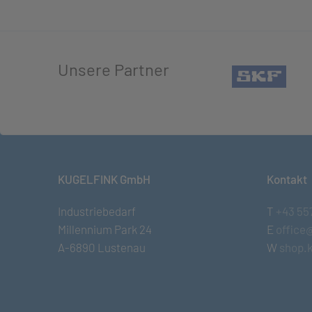
Unsere Partner
(öffn
KUGELFINK GmbH
Kontakt
Industriebedarf
T
+43 55
Millennium Park 24
E
office
A-6890 Lustenau
W
shop.k