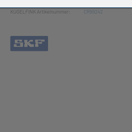
e Produkte
KUGELFINK Artikelnummer:
CR99242