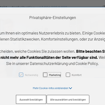
takt
Notfallhotline:
+43 664 222 9 888
Ve
Privatsphäre-Einstellungen
m Ihnen ein optimales Nutzererlebnis zu bieten. Einige Cookies
ienen Statistikzwecken, Komforteinstellungen, oder zur Anzeige
odukte
Artikelnummer, ...
cheiden, welche Cookies Sie zulassen wollen.
Bitte beachten S
e Produkte
icht mehr alle Funktionalitäten der Seite verfügbar sind.
Wei
Sie in unserer Datenschutzerklärung und Cookie Policy.
z- und Gleitlager
triebstechnik
Notwendig
Marketing
Komfort
neartechnik
Mehr Cookie-Infos einblenden
chtungstechnik
Auswahl bestätigen
Alle auswählen und bestätigen
emische Produkte