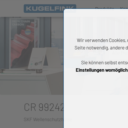
Produkte
Kon
Wir verwenden Cookies, u
Seite notwendig, andere d
Alle Pr
Sie können selbst ents
All
Einstellungen womöglich n
Wäl
An
Li
CR 99242
Di
SKF Wellenschutzhülse
Ch