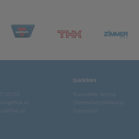
(öffnet in neuem Tab)
et in neuem Tab)
(öff
(öffnet in neuem Tab)
Quicklinks
77 20 555
Rücksende-Antrag
@kugelfink.at
Datenschutzerklärung
ugelfink.at
Impressum