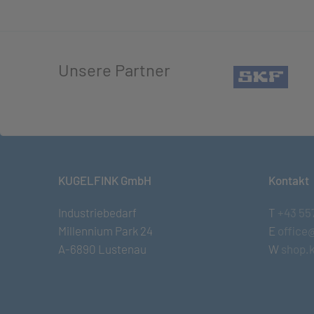
Unsere Partner
(öffn
KUGELFINK GmbH
Kontakt
Industriebedarf
T
+43 55
Millennium Park 24
E
office
A-6890 Lustenau
W
shop.k