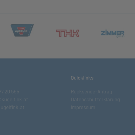
(öffnet in neuem Tab)
et in neuem Tab)
(öff
(öffnet in neuem Tab)
Quicklinks
77 20 555
Rücksende-Antrag
@kugelfink.at
Datenschutzerklärung
ugelfink.at
Impressum