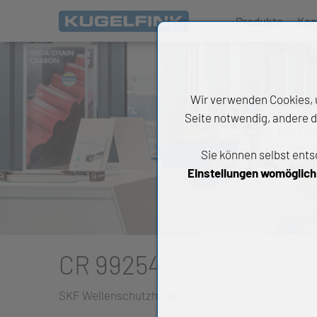
Produkte
Kon
Wir verwenden Cookies, u
Seite notwendig, andere d
Alle Pr
Sie können selbst ents
All
Einstellungen womöglich n
Wäl
An
Li
CR 99254
Di
SKF Wellenschutzhülse
Ch