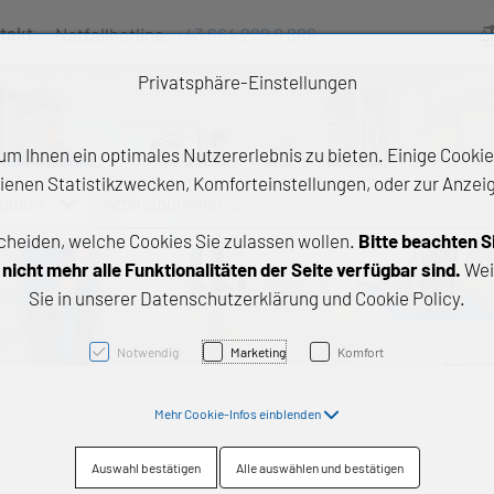
takt
Notfallhotline:
+43 664 222 9 888
Ve
Privatsphäre-Einstellungen
m Ihnen ein optimales Nutzererlebnis zu bieten. Einige Cookies
ienen Statistikzwecken, Komforteinstellungen, oder zur Anzeige
odukte
Artikelnummer, ...
cheiden, welche Cookies Sie zulassen wollen.
Bitte beachten S
e Produkte
icht mehr alle Funktionalitäten der Seite verfügbar sind.
Wei
Sie in unserer Datenschutzerklärung und Cookie Policy.
z- und Gleitlager
triebstechnik
Notwendig
Marketing
Komfort
neartechnik
Mehr Cookie-Infos einblenden
chtungstechnik
Auswahl bestätigen
Alle auswählen und bestätigen
emische Produkte