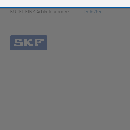
e Produkte
KUGELFINK Artikelnummer:
CR99254