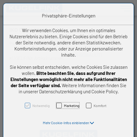
Toggle n
Privatsphäre-Einstellungen
IKO CRBH 9016 AUUT1
Wir verwenden Cookies, um Ihnen ein optimales
Nutzererlebnis zu bieten. Einige Cookies sind für den Betrieb
der Seite notwendig, andere dienen Statistikzwecken,
Handelsware Kreuzrollenlager
Komforteinstellungen, oder zur Anzeige personalisierter
Inhalte.
CRBH9016AUUT1
KUGELFINK Artikelnummer:
Sie können selbst entscheiden, welche Cookies Sie zulassen
wollen.
Bitte beachten Sie, dass aufgrund Ihrer
Einstellungen womöglich nicht mehr alle Funktionalitäten
der Seite verfügbar sind.
Weitere Informationen finden Sie
in unserer Datenschutzerklärung und Cookie Policy.
Notwendig
Marketing
Komfort
Mehr Cookie-Infos einblenden