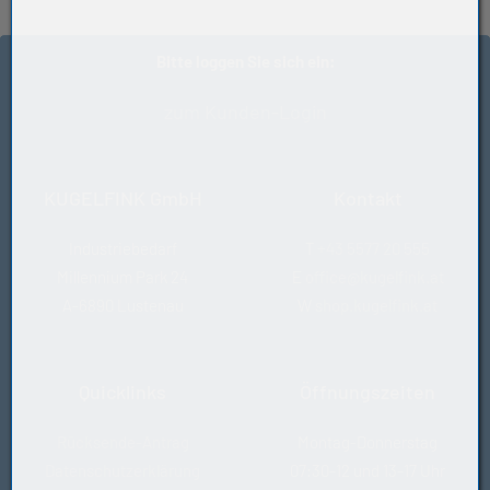
Bitte loggen Sie sich ein:
zum Kunden-Login
KUGELFINK GmbH
Kontakt
Industriebedarf
T
+43 5577 20 555
Millennium Park 24
E
office@kugelfink.at
A-6890 Lustenau
W
shop.kugelfink.at
Quicklinks
Öffnungszeiten
Rücksende-Antrag
Montag-Donnerstag
Datenschutzerklärung
07:30-12 und 13-17 Uhr