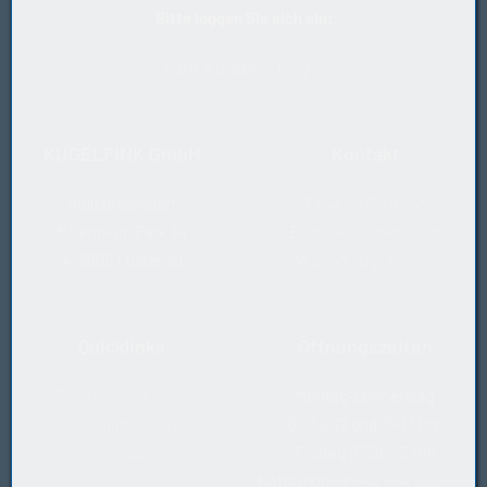
Bitte loggen Sie sich ein:
Hersteller
STIEBER
zum Kunden-Login
KUGELFINK GmbH
Kontakt
Industriebedarf
T
+43 5577 20 555
Millennium Park 24
E
office@kugelfink.at
A-6890 Lustenau
W
shop.kugelfink.at
Quicklinks
Öffnungszeiten
Rücksende-Antrag
Montag-Donnerstag
Datenschutzerklärung
07:30-12 und 13-17 Uhr
Impressum
Freitag 07:30-13 Uhr
Notfallhotline
+43 664 2229888