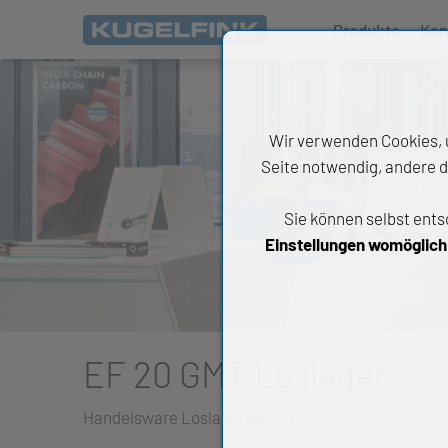
Produkte
Kon
Wir verwenden Cookies, u
Seite notwendig, andere d
Alle Pr
Sie können selbst ents
All
Einstellungen womöglich n
Wäl
An
Li
EF 20 GMT Loslager
Di
Handelsware Loslagereinheit
Ch