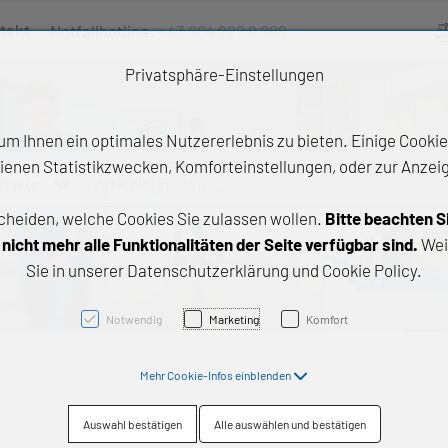
takt
Notfallhotline:
+43 664 222 9 888
Ve
Privatsphäre-Einstellungen
m Ihnen ein optimales Nutzererlebnis zu bieten. Einige Cookies
ienen Statistikzwecken, Komforteinstellungen, oder zur Anzeige
odukte
Artikelnummer, ...
cheiden, welche Cookies Sie zulassen wollen.
Bitte beachten S
e Produkte
icht mehr alle Funktionalitäten der Seite verfügbar sind.
Wei
Sie in unserer Datenschutzerklärung und Cookie Policy.
z- und Gleitlager
triebstechnik
Notwendig
Marketing
Komfort
neartechnik
Mehr Cookie-Infos einblenden
chtungstechnik
Auswahl bestätigen
Alle auswählen und bestätigen
emische Produkte