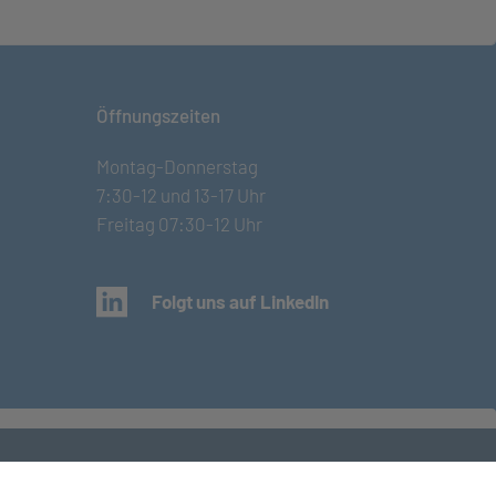
Öffnungszeiten
Montag-Donnerstag
7:30-12 und 13-17 Uhr
Freitag 07:30-12 Uhr
(öffnet in neuem Tab)
Folgt uns auf LinkedIn