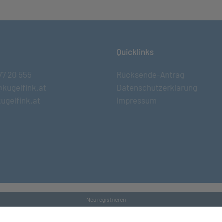
Quicklinks
77 20 555
Rücksende-Antrag
@kugelfink.at
Datenschutzerklärung
ugelfink.at
Impressum
Neu registrieren
s and Conditons
•
Datenschutz
•
Kontakt