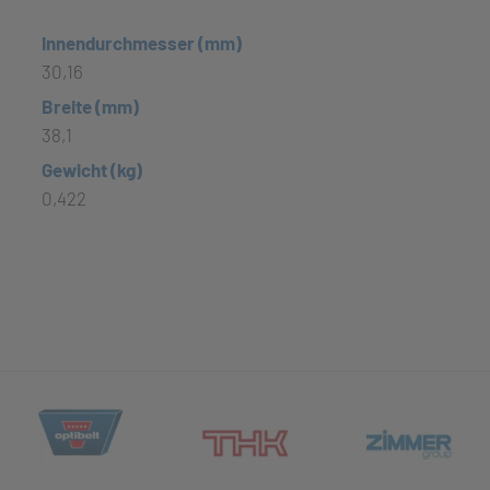
Innendurchmesser (mm)
30,16
Breite (mm)
38,1
Gewicht (kg)
0,422
(öffnet in neuem Tab)
et in neuem Tab)
(öff
(öffnet in neuem Tab)