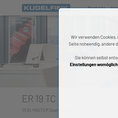
Produkte
Kon
Wir verwenden Cookies, u
Seite notwendig, andere d
Alle Pr
Sie können selbst ents
All
Einstellungen womöglich n
Wäl
An
Li
ER 19 TC
Di
SEALMASTER Spannlager
Ch