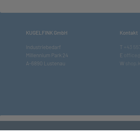
KUGELFINK GmbH
Kontakt
Industriebedarf
T
+43 55
Millennium Park 24
E
office
A-6890 Lustenau
W
shop.k
© KUGELFINK GmbH
•
Impressum
•
AGB
•
Term