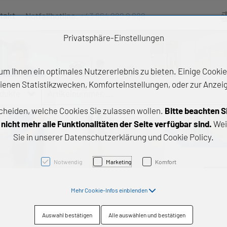
takt
Notfallhotline:
+43 664 222 9 888
Ve
Privatsphäre-Einstellungen
m Ihnen ein optimales Nutzererlebnis zu bieten. Einige Cookies
ienen Statistikzwecken, Komforteinstellungen, oder zur Anzeige
odukte
Artikelnummer, ...
cheiden, welche Cookies Sie zulassen wollen.
Bitte beachten S
e Produkte
icht mehr alle Funktionalitäten der Seite verfügbar sind.
Wei
Sie in unserer Datenschutzerklärung und Cookie Policy.
z- und Gleitlager
triebstechnik
Notwendig
Marketing
Komfort
neartechnik
Mehr Cookie-Infos einblenden
chtungstechnik
Auswahl bestätigen
Alle auswählen und bestätigen
emische Produkte