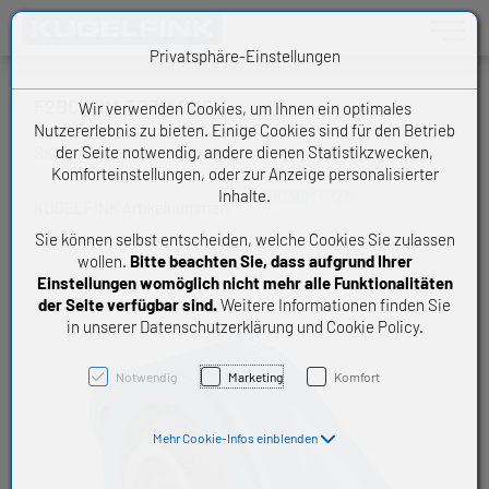
Toggle n
Privatsphäre-Einstellungen
F2BC 30M-TPZM SKF
Wir verwenden Cookies, um Ihnen ein optimales
Nutzererlebnis zu bieten. Einige Cookies sind für den Betrieb
der Seite notwendig, andere dienen Statistikzwecken,
SKF Y-Flanschlagereinheit
Komforteinstellungen, oder zur Anzeige personalisierter
Inhalte.
F2BC30MTPZM
KUGELFINK Artikelnummer:
Sie können selbst entscheiden, welche Cookies Sie zulassen
wollen.
Bitte beachten Sie, dass aufgrund Ihrer
Einstellungen womöglich nicht mehr alle Funktionalitäten
der Seite verfügbar sind.
Weitere Informationen finden Sie
in unserer Datenschutzerklärung und Cookie Policy.
Notwendig
Marketing
Komfort
Mehr Cookie-Infos einblenden