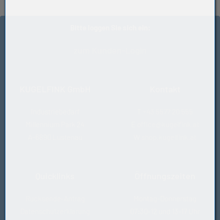
Bitte loggen Sie sich ein:
zum Kunden-Login
KUGELFINK GmbH
Kontakt
Industriebedarf
T
+43 5577 20 555
Millennium Park 24
E
office@kugelfink.at
A-6890 Lustenau
W
shop.kugelfink.at
Quicklinks
Öffnungszeiten
Rücksende-Antrag
Montag-Donnerstag
Datenschutzerklärung
07:30-12 und 13-17 Uhr