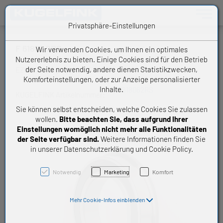
Toggle n
Privatsphäre-Einstellungen
F 61806 2RS
Wir verwenden Cookies, um Ihnen ein optimales
Nutzererlebnis zu bieten. Einige Cookies sind für den Betrieb
der Seite notwendig, andere dienen Statistikzwecken,
EZO Dünnringlager mit Flansch
Komforteinstellungen, oder zur Anzeige personalisierter
Inhalte.
F618062RS
KUGELFINK Artikelnummer:
Sie können selbst entscheiden, welche Cookies Sie zulassen
wollen.
Bitte beachten Sie, dass aufgrund Ihrer
Einstellungen womöglich nicht mehr alle Funktionalitäten
der Seite verfügbar sind.
Weitere Informationen finden Sie
in unserer Datenschutzerklärung und Cookie Policy.
Notwendig
Marketing
Komfort
Mehr Cookie-Infos einblenden