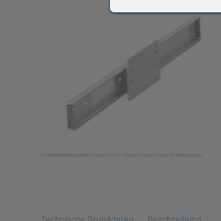
All
Produktabbildungen können vom tatsächlichen Produkt abweichen
Technische Grunddaten
Beschreibung