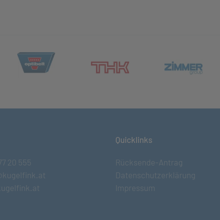
(öffnet in neuem Tab)
et in neuem Tab)
(öff
(öffnet in neuem Tab)
Quicklinks
77 20 555
Rücksende-Antrag
@kugelfink.at
Datenschutzerklärung
ugelfink.at
Impressum