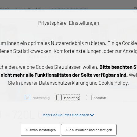
takt
Notfallhotline:
+43 664 222 9 888
Ve
Privatsphäre-Einstellungen
m Ihnen ein optimales Nutzererlebnis zu bieten. Einige Cookies
ienen Statistikzwecken, Komforteinstellungen, oder zur Anzeige
odukte
Artikelnummer, ...
cheiden, welche Cookies Sie zulassen wollen.
Bitte beachten S
e Produkte
icht mehr alle Funktionalitäten der Seite verfügbar sind.
Wei
Sie in unserer Datenschutzerklärung und Cookie Policy.
z- und Gleitlager
triebstechnik
Notwendig
Marketing
Komfort
neartechnik
 + 720L G=40:40
Mehr Cookie-Infos einblenden
chtungstechnik
Auswahl bestätigen
Alle auswählen und bestätigen
emische Produkte