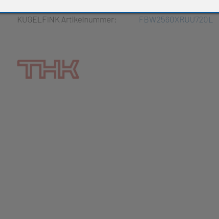
e Produkte
KUGELFINK Artikelnummer:
FBW2560XRUU720L