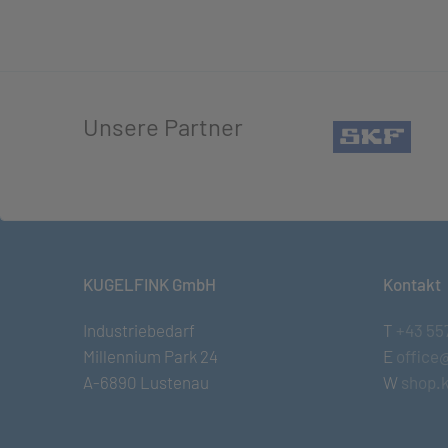
Unsere Partner
(öffn
KUGELFINK GmbH
Kontakt
Industriebedarf
T
+43 55
Millennium Park 24
E
office
A-6890 Lustenau
W
shop.k