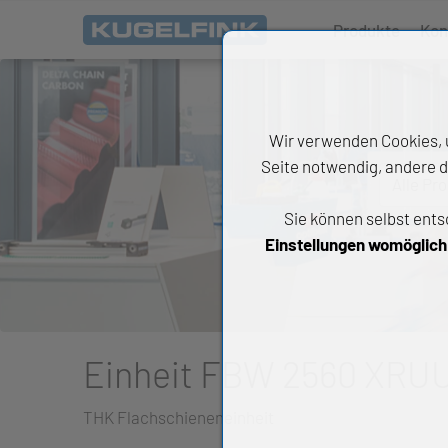
Produkte
Kon
Wir verwenden Cookies, u
Seite notwendig, andere d
Alle Pr
Sie können selbst ents
All
Einstellungen womöglich n
Wäl
An
Li
Einheit FBW 2560 XRUU
Di
THK Flachschieneneinheit
Ch