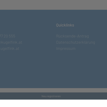
Quicklinks
77 20 555
Rücksende-Antrag
@kugelfink.at
Datenschutzerklärung
ugelfink.at
Impressum
Neu registrieren
s and Conditons
•
Datenschutz
•
Kontakt