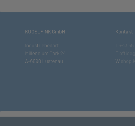
KUGELFINK GmbH
Kontakt
Industriebedarf
T
+43 55
Millennium Park 24
E
office
A-6890 Lustenau
W
shop.k
© KUGELFINK GmbH
•
Impressum
•
AGB
•
Term