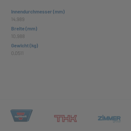
Innendurchmesser (mm)
14,989
Breite (mm)
10,988
Gewicht (kg)
0,0511
(öffnet in neuem Tab)
et in neuem Tab)
(öff
(öffnet in neuem Tab)