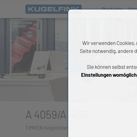
Produkte
Kon
Wir verwenden Cookies, u
Seite notwendig, andere d
Alle Pr
Sie können selbst ents
All
Einstellungen womöglich n
Wäl
An
Li
A 4059/A 4138
Di
TIMKEN Kegelrollenlager
Ch