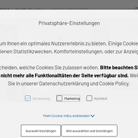
takt
Notfallhotline:
+43 664 222 9 888
Ve
Privatsphäre-Einstellungen
m Ihnen ein optimales Nutzererlebnis zu bieten. Einige Cookies
ienen Statistikzwecken, Komforteinstellungen, oder zur Anzeige
odukte
Artikelnummer, ...
cheiden, welche Cookies Sie zulassen wollen.
Bitte beachten S
e Produkte
icht mehr alle Funktionalitäten der Seite verfügbar sind.
Wei
Sie in unserer Datenschutzerklärung und Cookie Policy.
z- und Gleitlager
triebstechnik
Notwendig
Marketing
Komfort
neartechnik
Mehr Cookie-Infos einblenden
chtungstechnik
Auswahl bestätigen
Alle auswählen und bestätigen
emische Produkte