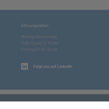
Öffnungszeiten
Montag-Donnerstag
7:30-12 und 13-17 Uhr
Freitag 07:30-12 Uhr
(öffnet in neuem Tab)
Folgt uns auf LinkedIn