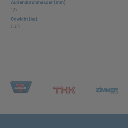
Außendurchmesser (mm)
127
Gewicht (kg)
0,64
(öffnet in neuem Tab)
et in neuem Tab)
(öff
(öffnet in neuem Tab)