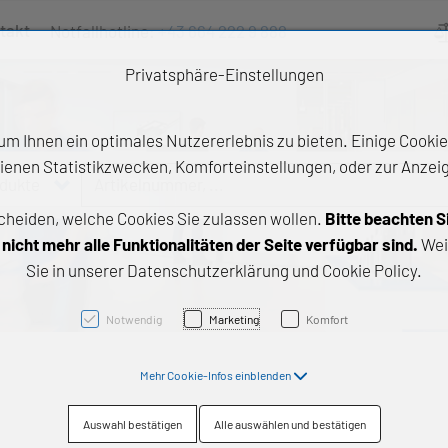
takt
Notfallhotline:
+43 664 222 9 888
Ve
Privatsphäre-Einstellungen
m Ihnen ein optimales Nutzererlebnis zu bieten. Einige Cookies
ienen Statistikzwecken, Komforteinstellungen, oder zur Anzeige
odukte
Artikelnummer, ...
cheiden, welche Cookies Sie zulassen wollen.
Bitte beachten S
e Produkte
icht mehr alle Funktionalitäten der Seite verfügbar sind.
Wei
Sie in unserer Datenschutzerklärung und Cookie Policy.
z- und Gleitlager
triebstechnik
Notwendig
Marketing
Komfort
neartechnik
Mehr Cookie-Infos einblenden
chtungstechnik
Auswahl bestätigen
Alle auswählen und bestätigen
emische Produkte