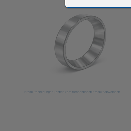
All
Produktabbildungen können vom tatsächlichen Produkt abweichen