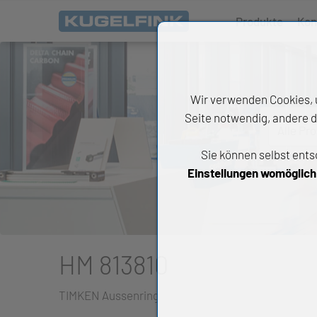
Produkte
Kon
Wir verwenden Cookies, u
Seite notwendig, andere d
Alle Pr
Sie können selbst ents
All
Einstellungen womöglich n
Wäl
An
Li
HM 813810
Di
TIMKEN Aussenring
Ch