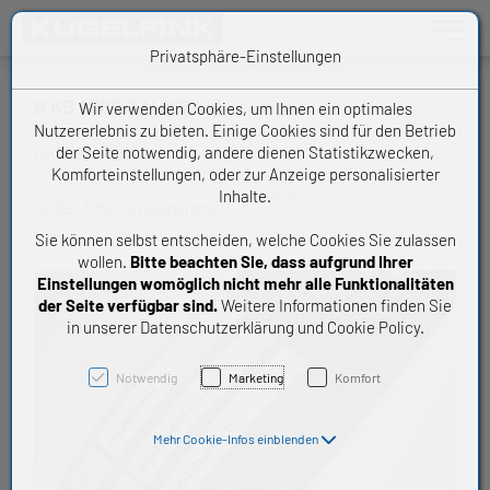
Toggle n
Privatsphäre-Einstellungen
B KB 4500-3 (4562 La)
Wir verwenden Cookies, um Ihnen ein optimales
Nutzererlebnis zu bieten. Einige Cookies sind für den Betrieb
der Seite notwendig, andere dienen Statistikzwecken,
OPTIBELT Kraftband
Komforteinstellungen, oder zur Anzeige personalisierter
Inhalte.
KRBB45003
KUGELFINK Artikelnummer:
Sie können selbst entscheiden, welche Cookies Sie zulassen
wollen.
Bitte beachten Sie, dass aufgrund Ihrer
Einstellungen womöglich nicht mehr alle Funktionalitäten
der Seite verfügbar sind.
Weitere Informationen finden Sie
in unserer Datenschutzerklärung und Cookie Policy.
Notwendig
Marketing
Komfort
Mehr Cookie-Infos einblenden