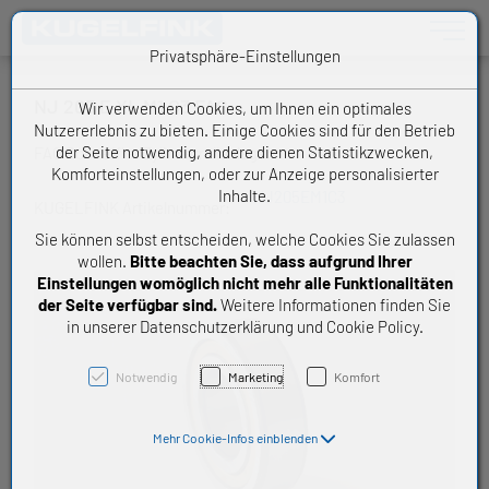
Toggle n
Privatsphäre-Einstellungen
NJ 205 E XL M1 C3 FAG
Wir verwenden Cookies, um Ihnen ein optimales
Nutzererlebnis zu bieten. Einige Cookies sind für den Betrieb
der Seite notwendig, andere dienen Statistikzwecken,
FAG Schaeffler Zylinderrollenlager
Komforteinstellungen, oder zur Anzeige personalisierter
Inhalte.
NJ205EM1C3
KUGELFINK Artikelnummer:
Sie können selbst entscheiden, welche Cookies Sie zulassen
wollen.
Bitte beachten Sie, dass aufgrund Ihrer
Einstellungen womöglich nicht mehr alle Funktionalitäten
der Seite verfügbar sind.
Weitere Informationen finden Sie
in unserer Datenschutzerklärung und Cookie Policy.
Notwendig
Marketing
Komfort
Mehr Cookie-Infos einblenden