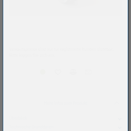
Verkaufspreise sind nur für registrierte Kunden sichtbar.
Bitte loggen Sie sich ein.
Akkordeon auf-/zukla
Mehr Infos zum Produkt
Überblick
Technische Grunddaten