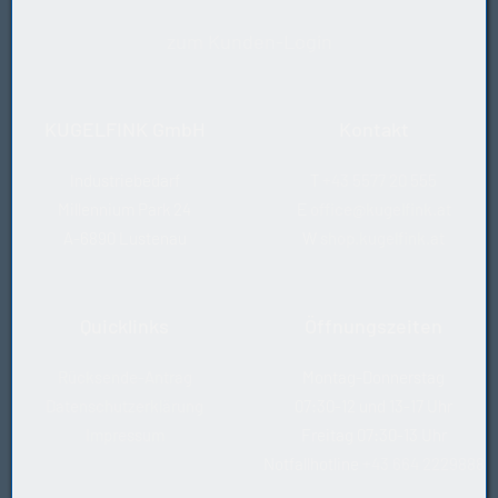
zum Kunden-Login
KUGELFINK GmbH
Kontakt
Industriebedarf
T
+43 5577 20 555
Millennium Park 24
E
office@kugelfink.at
A-6890 Lustenau
W
shop.kugelfink.at
Quicklinks
Öffnungszeiten
Rücksende-Antrag
Montag-Donnerstag
Datenschutzerklärung
07:30-12 und 13-17 Uhr
Impressum
Freitag 07:30-13 Uhr
Notfallhotline
+43 664 2229888