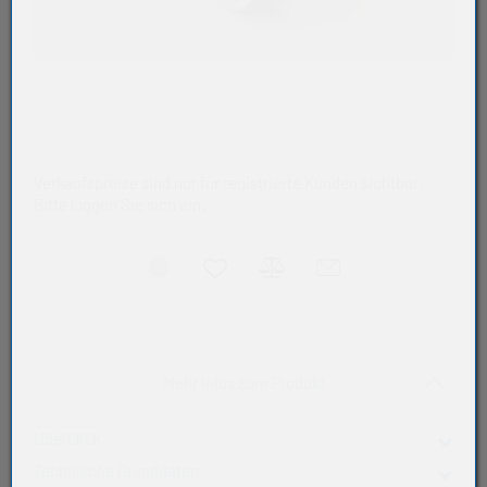
Verkaufspreise sind nur für registrierte Kunden sichtbar.
Bitte loggen Sie sich ein.
Akkordeon auf-/zukla
Mehr Infos zum Produkt
Überblick
Technische Grunddaten