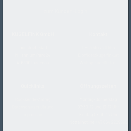
zum Kunden-Login
KUGELFINK GmbH
Kontakt
Industriebedarf
T
+43 5577 20 555
Millennium Park 24
E
office@kugelfink.at
A-6890 Lustenau
W
shop.kugelfink.at
Quicklinks
Öffnungszeiten
Rücksende-Antrag
Montag-Donnerstag
Datenschutzerklärung
07:30-12 und 13-17 Uhr
Impressum
Freitag 07:30-13 Uhr
Notfallhotline
+43 664 2229888