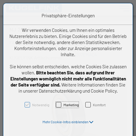
Toggle n
Privatsphäre-Einstellungen
NJ 207 E XL M1A C4
Wir verwenden Cookies, um Ihnen ein optimales
Nutzererlebnis zu bieten. Einige Cookies sind für den Betrieb
der Seite notwendig, andere dienen Statistikzwecken,
FAG Schaeffler Zylinderrollenlager
Komforteinstellungen, oder zur Anzeige personalisierter
Inhalte.
NJ207EMAC4
KUGELFINK Artikelnummer:
Sie können selbst entscheiden, welche Cookies Sie zulassen
wollen.
Bitte beachten Sie, dass aufgrund Ihrer
Einstellungen womöglich nicht mehr alle Funktionalitäten
der Seite verfügbar sind.
Weitere Informationen finden Sie
in unserer Datenschutzerklärung und Cookie Policy.
Notwendig
Marketing
Komfort
Mehr Cookie-Infos einblenden