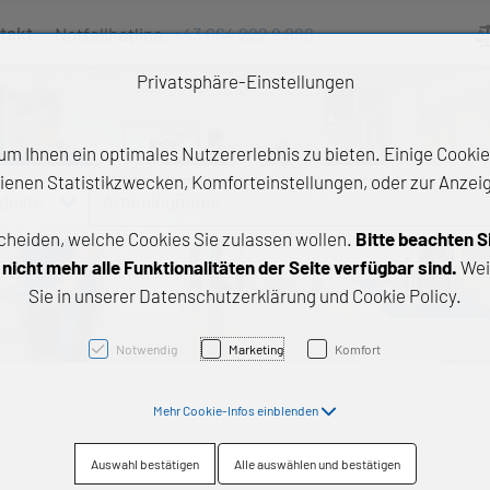
takt
Notfallhotline:
+43 664 222 9 888
Ve
Privatsphäre-Einstellungen
m Ihnen ein optimales Nutzererlebnis zu bieten. Einige Cookies
ienen Statistikzwecken, Komforteinstellungen, oder zur Anzeige
odukte
Artikelnummer, ...
cheiden, welche Cookies Sie zulassen wollen.
Bitte beachten S
e Produkte
icht mehr alle Funktionalitäten der Seite verfügbar sind.
Wei
Sie in unserer Datenschutzerklärung und Cookie Policy.
z- und Gleitlager
triebstechnik
Notwendig
Marketing
Komfort
neartechnik
Mehr Cookie-Infos einblenden
chtungstechnik
Auswahl bestätigen
Alle auswählen und bestätigen
emische Produkte