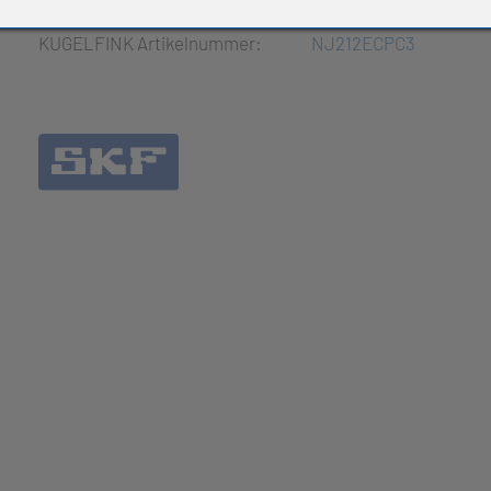
e Produkte
KUGELFINK Artikelnummer:
NJ212ECPC3