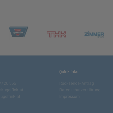
(öffnet in neuem Tab)
et in neuem Tab)
(öff
(öffnet in neuem Tab)
Quicklinks
77 20 555
Rücksende-Antrag
@kugelfink.at
Datenschutzerklärung
ugelfink.at
Impressum