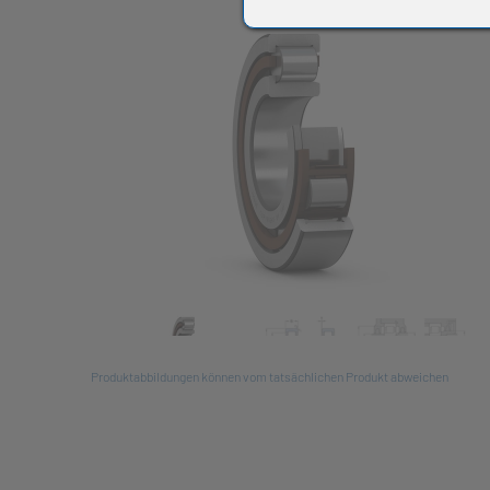
All
Produktabbildungen können vom tatsächlichen Produkt abweichen