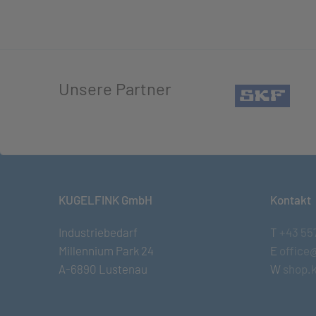
Unsere Partner
(öffn
KUGELFINK GmbH
Kontakt
Industriebedarf
T
+43 55
Millennium Park 24
E
office
A-6890 Lustenau
W
shop.k