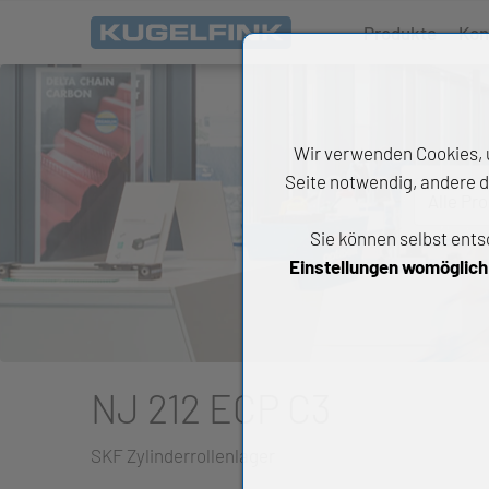
Produkte
Kon
Wir verwenden Cookies, u
Seite notwendig, andere d
Alle Pr
Sie können selbst ents
All
Einstellungen womöglich n
Wäl
An
Li
NJ 212 ECP C3
Di
SKF Zylinderrollenlager
Ch