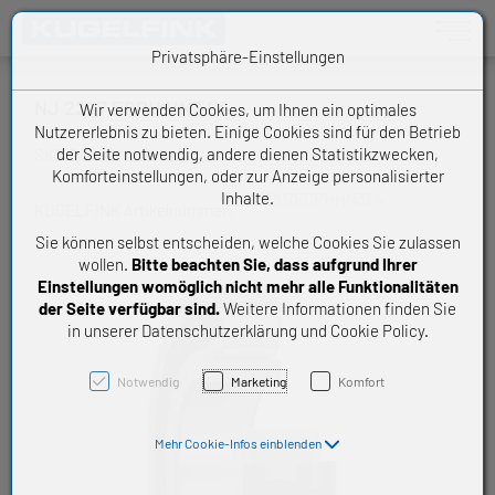
Toggle n
Privatsphäre-Einstellungen
NJ 2207 ECPH HN3 C4
Wir verwenden Cookies, um Ihnen ein optimales
Nutzererlebnis zu bieten. Einige Cookies sind für den Betrieb
der Seite notwendig, andere dienen Statistikzwecken,
SKF Zylinderrollenlager
Komforteinstellungen, oder zur Anzeige personalisierter
Inhalte.
NJ2207ECPHHN3C4
KUGELFINK Artikelnummer:
Sie können selbst entscheiden, welche Cookies Sie zulassen
wollen.
Bitte beachten Sie, dass aufgrund Ihrer
Einstellungen womöglich nicht mehr alle Funktionalitäten
der Seite verfügbar sind.
Weitere Informationen finden Sie
in unserer Datenschutzerklärung und Cookie Policy.
Notwendig
Marketing
Komfort
Mehr Cookie-Infos einblenden