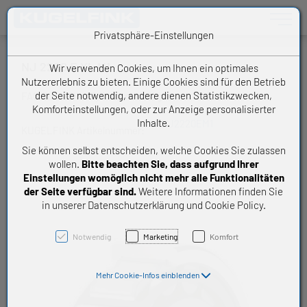
Toggle n
Privatsphäre-Einstellungen
NJ 2220 E XL M1
Wir verwenden Cookies, um Ihnen ein optimales
Nutzererlebnis zu bieten. Einige Cookies sind für den Betrieb
der Seite notwendig, andere dienen Statistikzwecken,
FAG Schaeffler Zylinderrollenlager
Komforteinstellungen, oder zur Anzeige personalisierter
Inhalte.
NJ2220EM1
KUGELFINK Artikelnummer:
Sie können selbst entscheiden, welche Cookies Sie zulassen
wollen.
Bitte beachten Sie, dass aufgrund Ihrer
Einstellungen womöglich nicht mehr alle Funktionalitäten
der Seite verfügbar sind.
Weitere Informationen finden Sie
in unserer Datenschutzerklärung und Cookie Policy.
Notwendig
Marketing
Komfort
Mehr Cookie-Infos einblenden