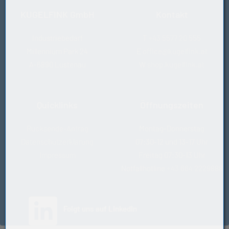
KUGELFINK GmbH
Kontakt
Industriebedarf
T
+43 5577 20 555
Millennium Park 24
E
office@kugelfink.at
A-6890 Lustenau
W
shop.kugelfink.at
Quicklinks
Öffnungszeiten
Rücksende-Antrag
Montag-Donnerstag
Datenschutzerklärung
07:30-12 und 13-17 Uhr
Impressum
Freitag 07:30-13 Uhr
Notfallhotline
+43 664 2229888
(öffnet in neuem Tab)
Folgt uns auf LinkedIn