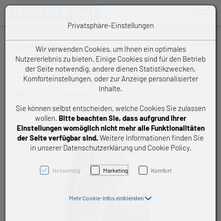
Toggle n
Privatsphäre-Einstellungen
NJ 228 ECJ
Wir verwenden Cookies, um Ihnen ein optimales
Nutzererlebnis zu bieten. Einige Cookies sind für den Betrieb
der Seite notwendig, andere dienen Statistikzwecken,
SKF Zylinderrollenlager
Komforteinstellungen, oder zur Anzeige personalisierter
Inhalte.
NJ228ECJ
KUGELFINK Artikelnummer:
Sie können selbst entscheiden, welche Cookies Sie zulassen
wollen.
Bitte beachten Sie, dass aufgrund Ihrer
Einstellungen womöglich nicht mehr alle Funktionalitäten
der Seite verfügbar sind.
Weitere Informationen finden Sie
in unserer Datenschutzerklärung und Cookie Policy.
Notwendig
Marketing
Komfort
Mehr Cookie-Infos einblenden