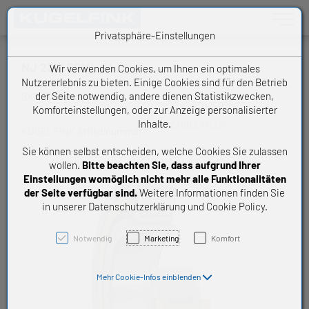
Toggle n
Privatsphäre-Einstellungen
NJ 2319 ECML C4
Wir verwenden Cookies, um Ihnen ein optimales
Nutzererlebnis zu bieten. Einige Cookies sind für den Betrieb
der Seite notwendig, andere dienen Statistikzwecken,
SKF Zylinderrollenlager
Komforteinstellungen, oder zur Anzeige personalisierter
Inhalte.
NJ2319ECMLC4
KUGELFINK Artikelnummer:
Sie können selbst entscheiden, welche Cookies Sie zulassen
wollen.
Bitte beachten Sie, dass aufgrund Ihrer
Einstellungen womöglich nicht mehr alle Funktionalitäten
der Seite verfügbar sind.
Weitere Informationen finden Sie
in unserer Datenschutzerklärung und Cookie Policy.
Notwendig
Marketing
Komfort
Mehr Cookie-Infos einblenden