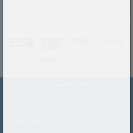
80
Hohe radiale Tragfähigkeit
Gewicht (kg)
Reibungsarm
0,494
Lange Gebrauchsdauer
Hersteller
Führen die Welle axial in einer Richtung
Unsere Partner
SKF
Nicht selbsthaltende Ausführung
Käfig
(öffnet in neuem Tab)
(öffnet in neuem Tab)
(öffnet in neuem Tab
(öff
P: Glasfaserverstärkter Käfig aus Polyamid 66,
kugel-/rollengeführt
Lagerluft
(öffnet in neuem Tab)
(öffnet in neuem Tab)
C3: Radiale Lagerluft größer als Normal
Bitte loggen Sie sich ein:
zum Kunden-Login
KUGELFINK GmbH
Kontakt