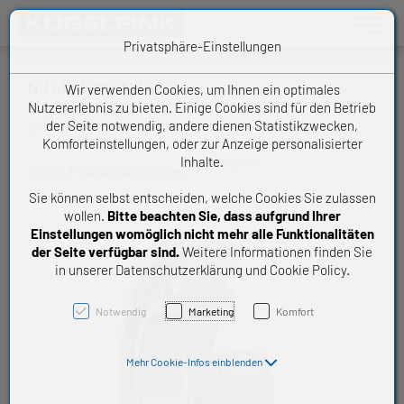
Toggle n
Privatsphäre-Einstellungen
NJ 412 / SRV.NJ 412
Wir verwenden Cookies, um Ihnen ein optimales
Nutzererlebnis zu bieten. Einige Cookies sind für den Betrieb
der Seite notwendig, andere dienen Statistikzwecken,
SKF Zylinderrollenlager
Komforteinstellungen, oder zur Anzeige personalisierter
Inhalte.
NJ412
KUGELFINK Artikelnummer:
Sie können selbst entscheiden, welche Cookies Sie zulassen
wollen.
Bitte beachten Sie, dass aufgrund Ihrer
Einstellungen womöglich nicht mehr alle Funktionalitäten
der Seite verfügbar sind.
Weitere Informationen finden Sie
in unserer Datenschutzerklärung und Cookie Policy.
Notwendig
Marketing
Komfort
Mehr Cookie-Infos einblenden