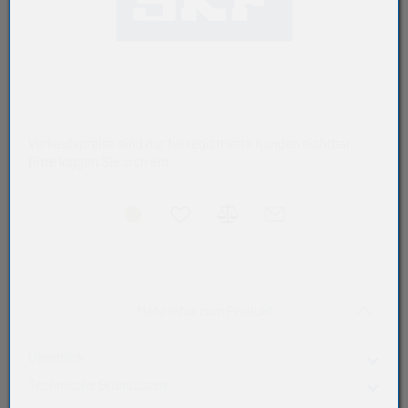
Verkaufspreise sind nur für registrierte Kunden sichtbar.
Bitte loggen Sie sich ein.
Akkordeon auf-/zukla
Mehr Infos zum Produkt
Überblick
Technische Grunddaten