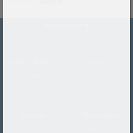
(öffnet in neuem Tab)
(öffnet in neuem Tab)
Bitte loggen Sie sich ein:
zum Kunden-Login
KUGELFINK GmbH
Kontakt
Industriebedarf
T
+43 5577 20 555
Millennium Park 24
E
office@kugelfink.at
A-6890 Lustenau
W
shop.kugelfink.at
Quicklinks
Öffnungszeiten
Rücksende-Antrag
Montag-Donnerstag