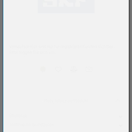
Verkaufspreise sind nur für registrierte Kunden sichtbar.
Bitte loggen Sie sich ein.
Akkordeon auf-/zukla
Mehr Infos zum Produkt
Überblick
Technische Grunddaten