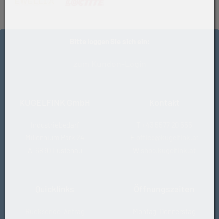
(öffnet in neuem Tab)
(öffnet in neuem Tab)
Bitte loggen Sie sich ein:
zum Kunden-Login
KUGELFINK GmbH
Kontakt
Industriebedarf
T
+43 5577 20 555
Millennium Park 24
E
office@kugelfink.at
A-6890 Lustenau
W
shop.kugelfink.at
Quicklinks
Öffnungszeiten
Rücksende-Antrag
Montag-Donnerstag