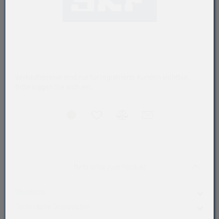
Verkaufspreise sind nur für registrierte Kunden sichtbar.
Bitte loggen Sie sich ein.
Akkordeon auf-/zukla
Mehr Infos zum Produkt
Überblick
Technische Grunddaten