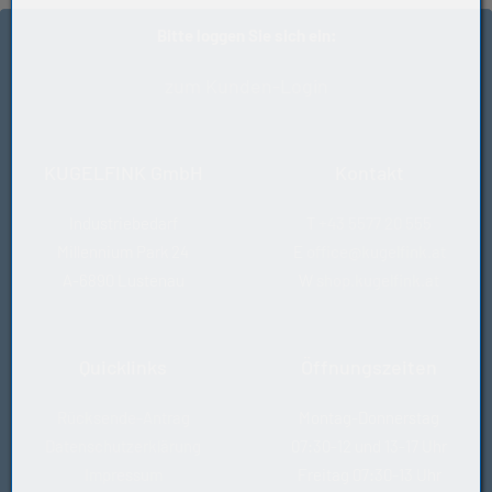
Bitte loggen Sie sich ein:
zum Kunden-Login
KUGELFINK GmbH
Kontakt
Industriebedarf
T
+43 5577 20 555
Millennium Park 24
E
office@kugelfink.at
A-6890 Lustenau
W
shop.kugelfink.at
Quicklinks
Öffnungszeiten
Rücksende-Antrag
Montag-Donnerstag
Datenschutzerklärung
07:30-12 und 13-17 Uhr
Impressum
Freitag 07:30-13 Uhr