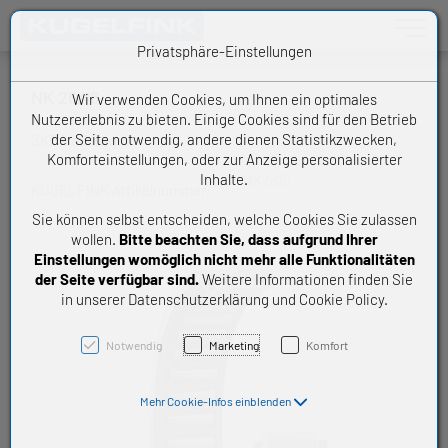
Toggle n
Privatsphäre-Einstellungen
NK 26/16
Wir verwenden Cookies, um Ihnen ein optimales
Nutzererlebnis zu bieten. Einige Cookies sind für den Betrieb
der Seite notwendig, andere dienen Statistikzwecken,
SKF Nadellager
Komforteinstellungen, oder zur Anzeige personalisierter
Inhalte.
NK2616
KUGELFINK Artikelnummer:
Sie können selbst entscheiden, welche Cookies Sie zulassen
wollen.
Bitte beachten Sie, dass aufgrund Ihrer
Einstellungen womöglich nicht mehr alle Funktionalitäten
der Seite verfügbar sind.
Weitere Informationen finden Sie
in unserer Datenschutzerklärung und Cookie Policy.
Notwendig
Marketing
Komfort
Mehr Cookie-Infos einblenden