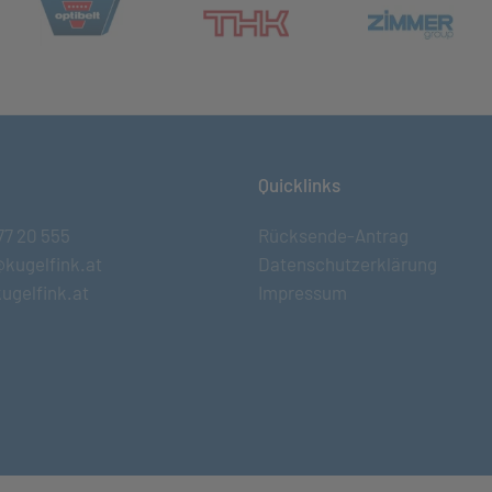
(öffnet in neuem Tab)
et in neuem Tab)
(öff
(öffnet in neuem Tab)
Quicklinks
77 20 555
Rücksende-Antrag
@kugelfink.at
Datenschutzerklärung
ugelfink.at
Impressum