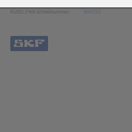
e Produkte
KUGELFINK Artikelnummer:
NK3720