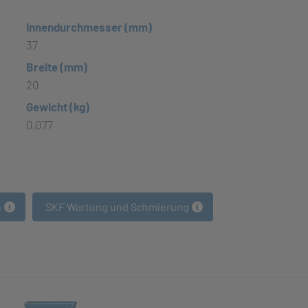
Innendurchmesser (mm)
37
Breite (mm)
20
Gewicht (kg)
0,077
n
SKF Wartung und Schmierung