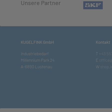
Unsere Partner
(öffn
KUGELFINK GmbH
Kontakt
Industriebedarf
T
+43 55
Millennium Park 24
E
office
A-6890 Lustenau
W
shop.k