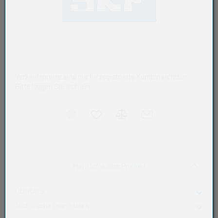
Verkaufspreise sind nur für registrierte Kunden sichtbar.
Bitte loggen Sie sich ein.
Akkordeon auf-/zukla
Mehr Infos zum Produkt
Überblick
Technische Grunddaten