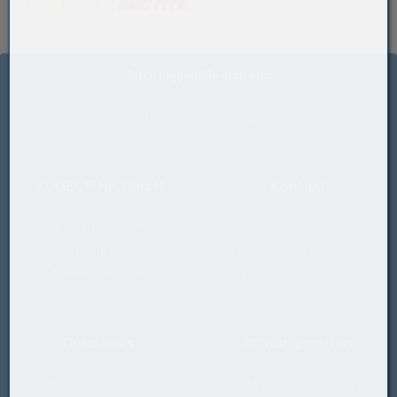
(öffnet in neuem Tab)
(öffnet in neuem Tab)
Bitte loggen Sie sich ein:
zum Kunden-Login
KUGELFINK GmbH
Kontakt
Industriebedarf
T
+43 5577 20 555
Millennium Park 24
E
office@kugelfink.at
A-6890 Lustenau
W
shop.kugelfink.at
Quicklinks
Öffnungszeiten
Rücksende-Antrag
Montag-Donnerstag