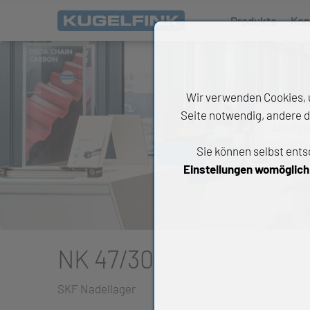
Produkte
Kon
Wir verwenden Cookies, u
Seite notwendig, andere d
Alle Pr
Sie können selbst ents
All
Einstellungen womöglich n
Wäl
An
Li
NK 47/30
Di
SKF Nadellager
Ch