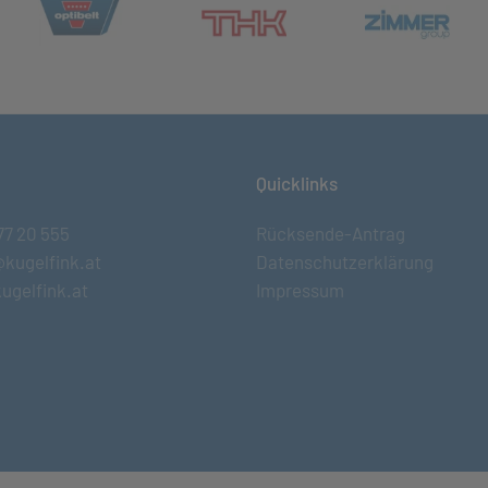
(öffnet in neuem Tab)
et in neuem Tab)
(öff
(öffnet in neuem Tab)
Quicklinks
77 20 555
Rücksende-Antrag
@kugelfink.at
Datenschutzerklärung
ugelfink.at
Impressum