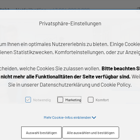
takt
Notfallhotline:
+43 664 222 9 888
Ve
Privatsphäre-Einstellungen
m Ihnen ein optimales Nutzererlebnis zu bieten. Einige Cookies
ienen Statistikzwecken, Komforteinstellungen, oder zur Anzeige
odukte
Artikelnummer, ...
cheiden, welche Cookies Sie zulassen wollen.
Bitte beachten S
e Produkte
icht mehr alle Funktionalitäten der Seite verfügbar sind.
Wei
Sie in unserer Datenschutzerklärung und Cookie Policy.
z- und Gleitlager
triebstechnik
Notwendig
Marketing
Komfort
neartechnik
Mehr Cookie-Infos einblenden
chtungstechnik
Auswahl bestätigen
Alle auswählen und bestätigen
emische Produkte