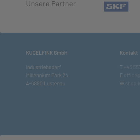
Unsere Partner
(öffn
KUGELFINK GmbH
Kontakt
Industriebedarf
T
+43 55
Millennium Park 24
E
office
A-6890 Lustenau
W
shop.k