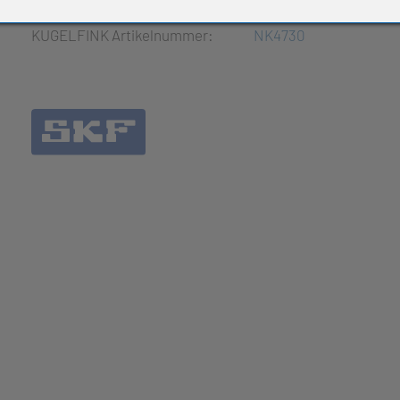
e Produkte
KUGELFINK Artikelnummer:
NK4730