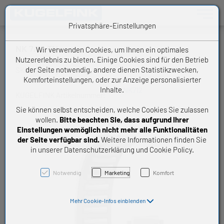
Toggle n
Privatsphäre-Einstellungen
NK 7/12 TN
Wir verwenden Cookies, um Ihnen ein optimales
Nutzererlebnis zu bieten. Einige Cookies sind für den Betrieb
der Seite notwendig, andere dienen Statistikzwecken,
SKF Nadellager
Komforteinstellungen, oder zur Anzeige personalisierter
Inhalte.
NK712
KUGELFINK Artikelnummer:
Sie können selbst entscheiden, welche Cookies Sie zulassen
wollen.
Bitte beachten Sie, dass aufgrund Ihrer
Einstellungen womöglich nicht mehr alle Funktionalitäten
der Seite verfügbar sind.
Weitere Informationen finden Sie
in unserer Datenschutzerklärung und Cookie Policy.
Notwendig
Marketing
Komfort
Mehr Cookie-Infos einblenden