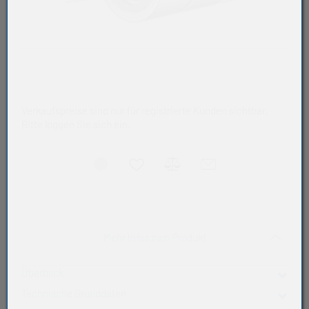
Verkaufspreise sind nur für registrierte Kunden sichtbar.
Bitte loggen Sie sich ein.
Akkordeon auf-/zukla
Mehr Infos zum Produkt
Überblick
Technische Grunddaten