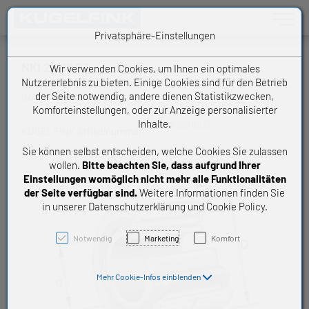
Toggle n
Privatsphäre-Einstellungen
NKI 22/16 C3
Wir verwenden Cookies, um Ihnen ein optimales
Nutzererlebnis zu bieten. Einige Cookies sind für den Betrieb
der Seite notwendig, andere dienen Statistikzwecken,
INA Schaeffler Nadellager
Komforteinstellungen, oder zur Anzeige personalisierter
Inhalte.
NKI2216C3
KUGELFINK Artikelnummer:
Sie können selbst entscheiden, welche Cookies Sie zulassen
wollen.
Bitte beachten Sie, dass aufgrund Ihrer
Einstellungen womöglich nicht mehr alle Funktionalitäten
der Seite verfügbar sind.
Weitere Informationen finden Sie
in unserer Datenschutzerklärung und Cookie Policy.
Notwendig
Marketing
Komfort
Mehr Cookie-Infos einblenden