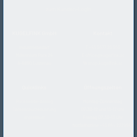
zum Kunden-Login
KUGELFINK GmbH
Kontakt
Industriebedarf
T
+43 5577 20 555
Millennium Park 24
E
office@kugelfink.at
A-6890 Lustenau
W
shop.kugelfink.at
Quicklinks
Öffnungszeiten
Rücksende-Antrag
Montag-Donnerstag
Datenschutzerklärung
07:30-12 und 13-17 Uhr
Impressum
Freitag 07:30-13 Uhr
Notfallhotline
+43 664 2229888