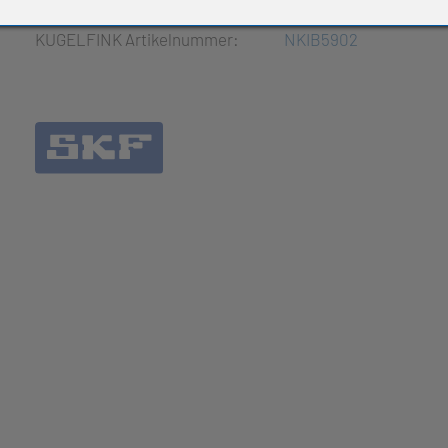
e Produkte
KUGELFINK Artikelnummer:
NKIB5902