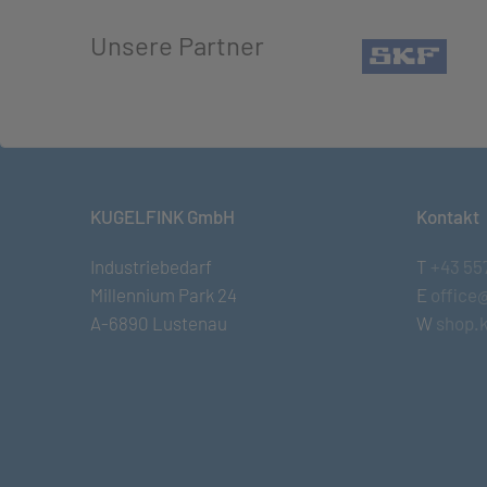
Unsere Partner
(öffn
KUGELFINK GmbH
Kontakt
Industriebedarf
T
+43 55
Millennium Park 24
E
office
A-6890 Lustenau
W
shop.k