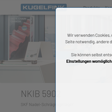
Produkte
Kon
Wir verwenden Cookies, u
Seite notwendig, andere d
Alle Pr
Sie können selbst ents
All
Einstellungen womöglich n
Wäl
An
Li
NKIB 5902
Di
SKF Nadel-Schrägkugellager
Ch