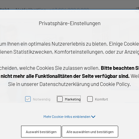
takt
Notfallhotline:
+43 664 222 9 888
Ve
Privatsphäre-Einstellungen
m Ihnen ein optimales Nutzererlebnis zu bieten. Einige Cookies
ienen Statistikzwecken, Komforteinstellungen, oder zur Anzeige
odukte
Artikelnummer, ...
cheiden, welche Cookies Sie zulassen wollen.
Bitte beachten S
e Produkte
icht mehr alle Funktionalitäten der Seite verfügbar sind.
Wei
Sie in unserer Datenschutzerklärung und Cookie Policy.
z- und Gleitlager
triebstechnik
Notwendig
Marketing
Komfort
neartechnik
Mehr Cookie-Infos einblenden
chtungstechnik
Auswahl bestätigen
Alle auswählen und bestätigen
emische Produkte