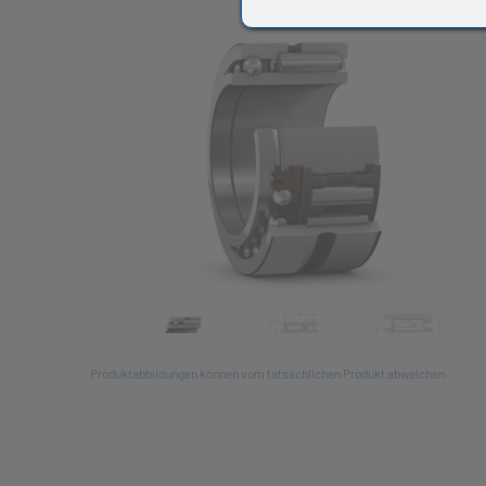
All
Produktabbildungen können vom tatsächlichen Produkt abweichen