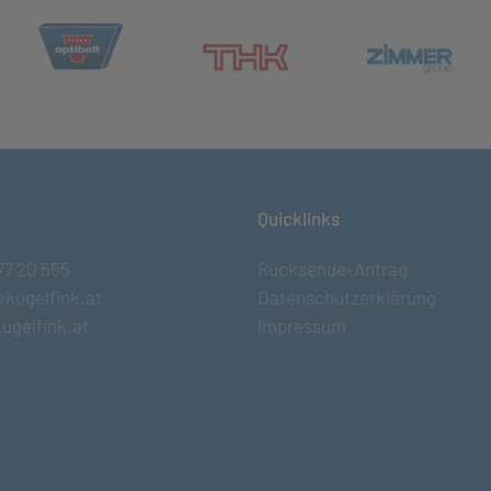
(öffnet in neuem Tab)
et in neuem Tab)
(öff
(öffnet in neuem Tab)
Quicklinks
77 20 555
Rücksende-Antrag
@kugelfink.at
Datenschutzerklärung
ugelfink.at
Impressum