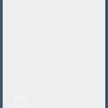
KUGELFINK GmbH
Kontakt
Industriebedarf
T
+43 5577 20 555
Millennium Park 24
E
office@kugelfink.at
A-6890 Lustenau
W
shop.kugelfink.at
Quicklinks
Öffnungszeiten
Rücksende-Antrag
Montag-Donnerstag
Datenschutzerklärung
07:30-12 und 13-17 Uhr
Impressum
Freitag 07:30-13 Uhr
Notfallhotline
+43 664 2229888
(öffnet in neuem Tab)
Folgt uns auf LinkedIn