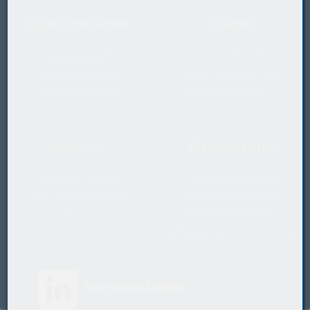
KUGELFINK GmbH
Kontakt
Industriebedarf
T
+43 5577 20 555
Millennium Park 24
E
office@kugelfink.at
A-6890 Lustenau
W
shop.kugelfink.at
Quicklinks
Öffnungszeiten
Rücksende-Antrag
Montag-Donnerstag
Datenschutzerklärung
07:30-12 und 13-17 Uhr
Impressum
Freitag 07:30-13 Uhr
Notfallhotline
+43 664 2229888
(öffnet in neuem Tab)
Folgt uns auf LinkedIn